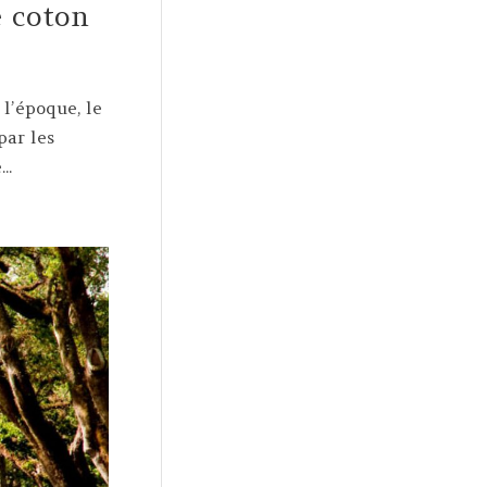
e coton
l’époque, le
par les
..