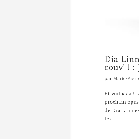
Dia Linn
couv’ ! :-
par
Marie-Pierr
Et voilàààà ! 
prochain opus
de Dia Linn es
les...