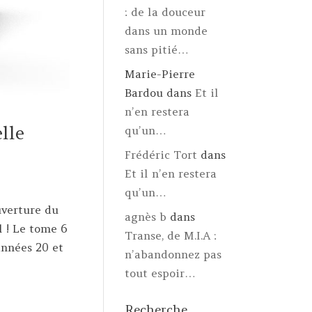
: de la douceur
dans un monde
sans pitié…
Marie-Pierre
Bardou
dans
Et il
n’en restera
lle
qu’un…
Frédéric Tort
dans
Et il n’en restera
qu’un…
uverture du
agnès b
dans
 ! Le tome 6
Transe, de M.I.A :
années 20 et
n’abandonnez pas
tout espoir…
Recherche