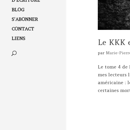
D’ÉCRITURE
BLOG
S’ABONNER
CONTACT
LIENS
Le KKK e
par
Marie-Pierr
Le tome 4 de D
mes lecteurs l
américaine : 
certaines mort