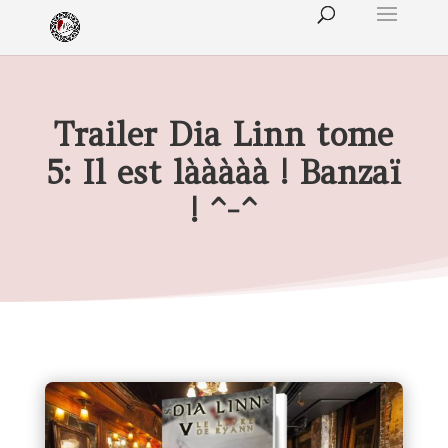
Trailer Dia Linn tome
5: Il est lààààà ! Banzaï
! ^-^